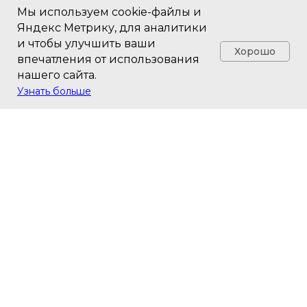
Мы используем cookie-файлы и
Яндекс Метрику, для аналитики
и чтобы улучшить ваши
Хорошо
впечатления от использования
нашего сайта.
Узнать больше
Действующий резидент Фонда
«Сколково» с 2012 года
Голографический класс
Контакты
Посетить шоурум
Руководство
пользователя
Рекомендации по монтажу