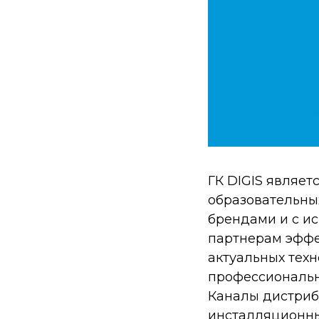
ГК DIGIS являе
образовательны
брендами и с и
партнерам эффе
актуальных техн
профессионально
Каналы дистрибу
инсталляционны