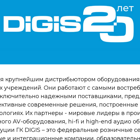
тся крупнейшим дистрибьютором оборудования
х учреждений. Они работают с самыми востр
сключительно надежными поставщиками, пред
ктивные современные решения, построенные 
ологиях. Их партнеры - мировые лидеры в про
го AV-оборудования, hi-fi и high-end аудио о
ции ГК DIGIS – это федеральные розничные се
е и интеграционные компании, образовательны