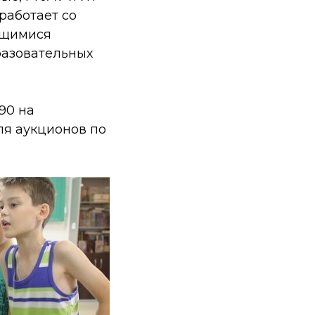
работает со
ющимися
разовательных
90 на
ля аукционов по