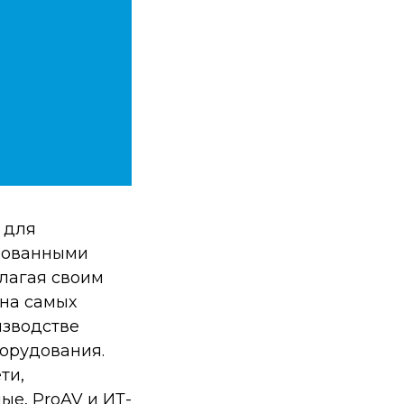
 для
ебованными
лагая своим
на самых
изводстве
борудования.
ти,
е, ProAV и ИТ-